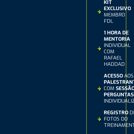
KIT
EXCLUSIVO
MEMBRO
FDL
1 HORA DE
MENTORIA
INDIVIDUAL
COM
RAFAEL
HADDAD
ACESSO
AOS
PALESTRAN
COM
SESSÃ
PERGUNTAS
INDIVIDUAL
REGISTRO
D
FOTOS DO
TREINAMEN