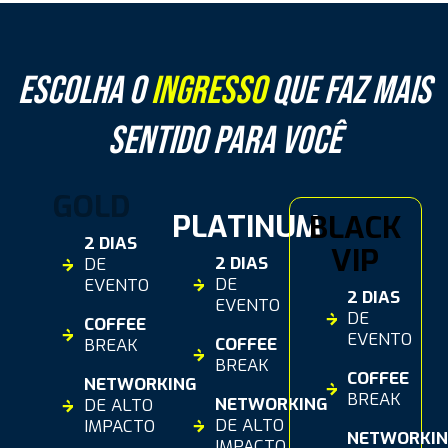
Escolha o
ingresso
que faz mais
sentido para você
GOLD
PLATINUM
BLACK
2 DIAS
VIP
2 DIAS
DE
DE
EVENTO
2 DIAS
EVENTO
DE
COFFEE
EVENTO
COFFEE
BREAK
BREAK
COFFEE
NETWORKING
BREAK
NETWORKING
DE ALTO
DE ALTO
IMPACTO
NETWORKI
IMPACTO