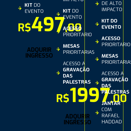
DE ALTO
KIT
DO
IMPACTO
KIT
DO
EVENTO
497
EVENTO
KIT DO
R$
,00
EVENTO
ACESSO
PRIORITARIO
ACESSO
PRIORITARIO
MESAS
ADQURIR
PRIORITARIAS
INGRESSO
MESAS
PRIORITARIA
ACESSO A
GRAVAÇÃO
ACESSO A
DAS
GRAVAÇÃO
PALESTRAS
DAS
1997
PALESTRAS
R$
,00
JANTAR
COM
RAFAEL
ADQURIR
INGRESSO
HADDAD