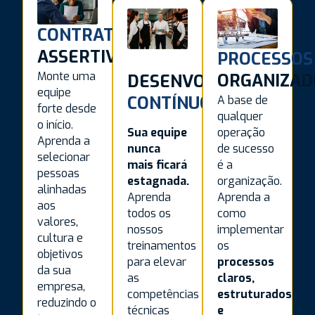
CONTRATAÇÃO
ASSERTIVA​
PROCESSOS
Monte uma
ORGANIZAD
DESENVOLVIMENTO
equipe
CONTÍNUO
A base de
forte desde
qualquer
o início.
operação
Sua equipe
Aprenda a
de sucesso
nunca
selecionar
é a
mais ficará
pessoas
organização.
estagnada.
alinhadas
Aprenda a
Aprenda
aos
como
todos os
valores,
implementar
nossos
cultura e
os
treinamentos
objetivos
processos
para elevar
da sua
claros,
as
empresa,
estruturados
competências
reduzindo o
e
técnicas