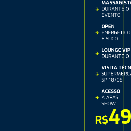
MASSAGIST
DURANTE O
EVENTO
OPEN
ENERGÉTICO
E SUCO
LOUNGE VIP
DURANTE O
VISITA TÉCN
SUPERMERC
SP 18/05
ACESSO
A APAS
SHOW
49
R$