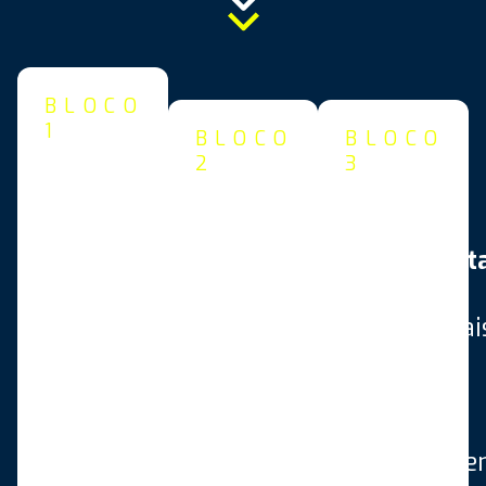
BLOCO
1
BLOCO
BLOCO
Como
2
3
Como
Construir
Como
criar e
um
desenvolver
implement
Processo
líderes
processos
de
através
operacionai
Recrutamento
de
em
e
ferramentas
todos
Seleção
técnicas
os
que
e
departame
Atrai e
comportamentais