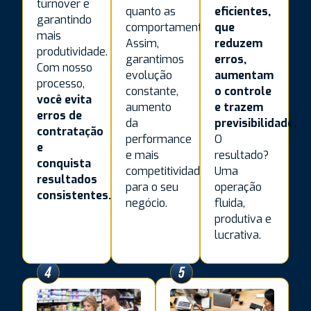
turnover e
eficientes,
quanto as
garantindo
que
comportamentais.
mais
reduzem
Assim,
produtividade.
erros,
garantimos
Com nosso
aumentam
evolução
processo,
o controle
constante,
você evita
e trazem
aumento
erros de
previsibilidade.
da
contratação
O
performance
e
resultado?
e mais
conquista
Uma
competitividade
resultados
operação
para o seu
consistentes.
fluida,
negócio.
produtiva e
lucrativa.